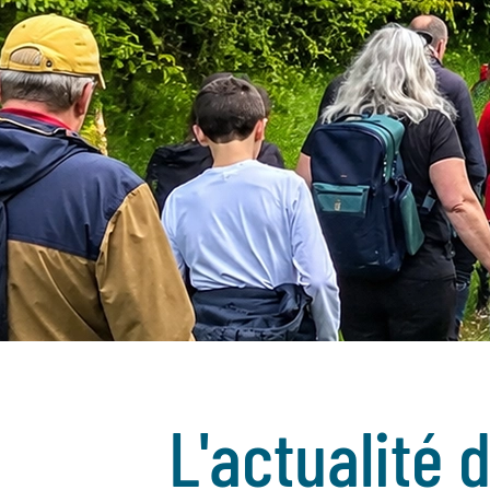
L'actualité 